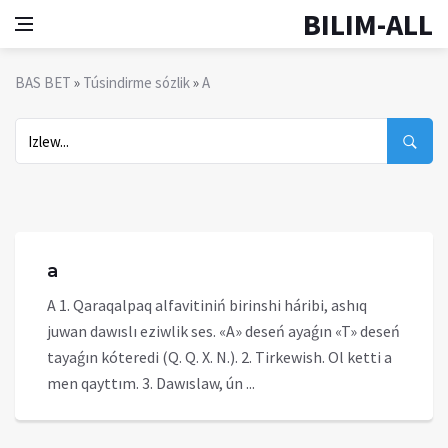
BILIM-ALL
BAS BET
»
Túsindirme sózlik
»
A
a
A 1. Qaraqalpaq alfavitiniń birinshi háribi, ashıq
juwan dawıslı eziwlik ses. «A» deseń ayaǵın «T» deseń
tayaǵın kóteredi (Q. Q. X. N.). 2. Tirkewish. Ol ketti a
men qayttım. 3. Dawıslaw, ún ...