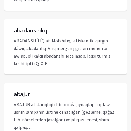
abadanshılıq
ABADANSHÍLÍQ at. Molshılıq, jetiskenlik, qurǵın
dáwir, abadanlıq. Arıq mergen jigitleri menen ań
awlap, eli xalqı abadanshılıqta jasap, jaqsı turmıs
keshiripti (Q. X. E.). ...
abajur
ABAJUR at. Jarıqlıqtı bir orınǵa jıynaqlap toplaw
ushın lampanıń ústine ornatılǵan (gezleme, qaǵaz
t. b. nárselerden jasalǵan) xojalıq úskenesi, shıra
qalpaq. ...