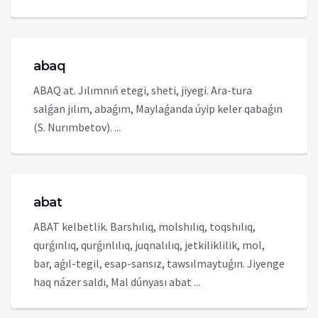
abaq
ABAQ at. Jılımnıń etegi, sheti, jiyegi. Ara-tura
salǵan jılım, abaǵım, Maylaǵanda úyip keler qabaǵın
(S. Nurımbetov). ...
abat
ABAT kelbetlik. Barshılıq, molshılıq, toqshılıq,
qurǵınlıq, qurǵınlılıq, juqnalılıq, jetkiliklilik, mol,
bar, aǵıl-tegil, esap-sansız, tawsılmaytuǵın. Jiyenge
haq názer saldı, Mal dúnyası abat ...