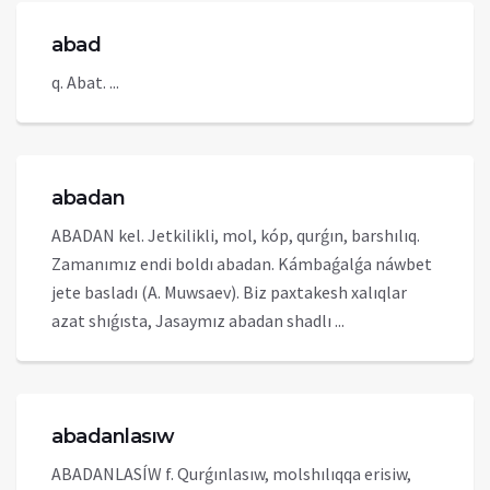
abad
q. Abat. ...
abadan
ABADAN kel. Jetkilikli, mol, kóp, qurǵın, barshılıq.
Zamanımız endi boldı abadan. Kámbaǵalǵa náwbet
jete basladı (A. Muwsaev). Biz paxtakesh xalıqlar
azat shıǵısta, Jasaymız abadan shadlı ...
abadanlasıw
ABADANLASÍW f. Qurǵınlasıw, molshılıqqa erisiw,