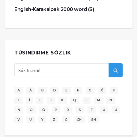
English-Karakalpak 2000 word (S)
TÚSINDIRME SÓZLIK
A
Á
B
D
E
F
G
Ǵ
H
X
Í
I
J
K
Q
L
M
N
Ń
O
Ó
P
R
S
T
U
Ú
V
U
Y
Z
C
CH
SH