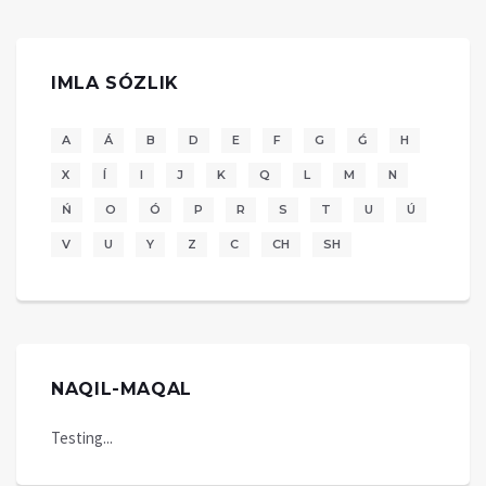
IMLA SÓZLIK
A
Á
B
D
E
F
G
Ǵ
H
X
Í
I
J
K
Q
L
M
N
Ń
O
Ó
P
R
S
T
U
Ú
V
U
Y
Z
C
CH
SH
NAQIL-MAQAL
Testing...