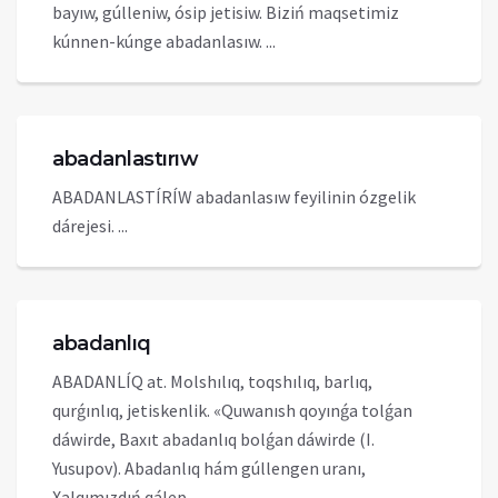
bayıw, gúlleniw, ósip jetisiw. Biziń maqsetimiz
kúnnen-kúnge abadanlasıw. ...
abadanlastırıw
ABADANLASTÍRÍW abadanlasıw feyilinin ózgelik
dárejesi. ...
abadanlıq
ABADANLÍQ at. Molshılıq, toqshılıq, barlıq,
qurǵınlıq, jetiskenlik. «Quwanısh qoyınǵa tolǵan
dáwirde, Baxıt abadanlıq bolǵan dáwirde (I.
Yusupov). Abadanlıq hám gúllengen uranı,
Xalqımızdıń qálep ...