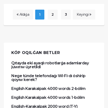
Aldıǵa
1
2
3
Keyingi
KÓP OQILǴAN BETLER
Qıtayda eki ayaqlı robotlarǵa adamlarday
juwırıw úyretildi
Nege túnde telefondaǵı Wi-Fi-dı óshirip
qoyıw kerek?
English Karakalpak 4000 words 2-bólim
English Karakalpak 4000 words 1-bólim
English-Karakalpak 2000 word (T-Y)